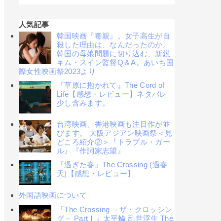
人気記事
韓国映画『毒親』。女子高生が自
殺した理由は、なんだったのか。
韓国の母娘問題に切り込む、新鋭
キム・スイン監督Q＆A。あいち国
際女性映画祭2023より
『草原に抱かれて』The Cord of
Life【感想・レビュー】ネタバレ
少し含みます。
台湾映画、香港映画も注目作が並
びます。 大阪アジアン映画祭＜見
どころ紹介②＞『トラブル・ガー
ル』『作詞家志望』
『過ぎた春』The Crossing (過春
天)【感想・レビュー】
外国語映画について
『The Crossing －ザ・クロッシン
グ－ PartⅠ』太平輪 乱世浮生 The