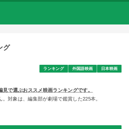
ング
ランキング
外国語映画
日本映画
部が独断と偏見で選ぶおススメ映画ランキングです。
ん。対象は、
編集部が劇場で鑑賞した225本。