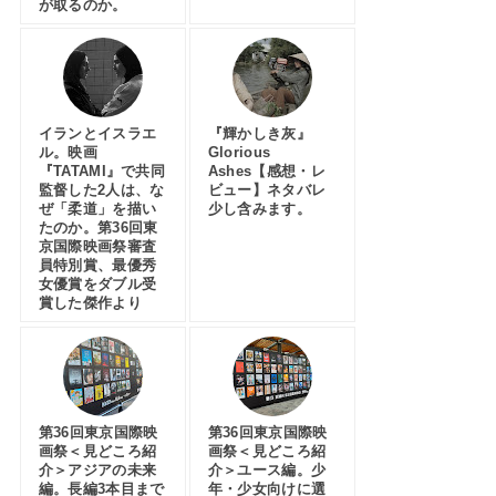
が取るのか。
イランとイスラエ
『輝かしき灰』
ル。映画
Glorious
『TATAMI』で共同
Ashes【感想・レ
監督した2人は、な
ビュー】ネタバレ
ぜ「柔道」を描い
少し含みます。
たのか。第36回東
京国際映画祭審査
員特別賞、最優秀
女優賞をダブル受
賞した傑作より
第36回東京国際映
第36回東京国際映
画祭＜見どころ紹
画祭＜見どころ紹
介＞アジアの未来
介＞ユース編。少
編。長編3本目まで
年・少女向けに選