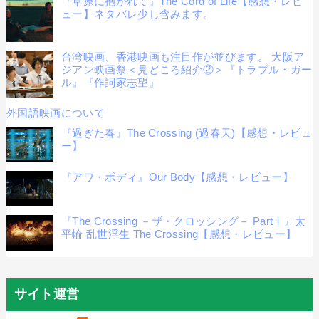
『草原に抱かれて』The Cord of Life【感想・レビ
ュー】ネタバレ少し含みます。
台湾映画、香港映画も注目作が並びます。 大阪ア
ジアン映画祭＜見どころ紹介②＞『トラブル・ガー
ル』『作詞家志望』
外国語映画について
『過ぎた春』The Crossing (過春天)【感想・レビュ
ー】
『アワ・ボディ』Our Body【感想・レビュー】
『The Crossing －ザ・クロッシング－ PartⅠ』太
平輪 乱世浮生 The Crossing【感想・レビュー】
サイト運営