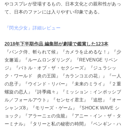
やコスプレが登場するもの、日本文化との親和性があっ
て、日本のファンには入りやすい印象である。
『閃光少女』詳細レビュー
2018年下半期作品 編集部が劇場で鑑賞した123本
『パンク侍、斬られて候』『カメラを止めるな！』『少
女邂逅』『ルームロンダリング』『REVENGE リベン
ジ』『バトル・オブ・ザ・セクシーズ』『ジュラシッ
ク・ワールド 炎の王国』『カランコエの花」』『一人
の息子』『ウインド・リバー』『未来のミライ』『２重
螺旋の恋人』『詩季織々』『ミッション：インポッシブ
ル／フォールアウト』『センセイ君主』『追想』『オー
シャンズ8』『モリーズ・ゲーム』『SHOCK WAVE シ
ョック』『アラーニェの虫籠』『アニー・イン・ザ・タ
ーミナル』『タリーと私の秘密の時間』『ペンギン・ハ