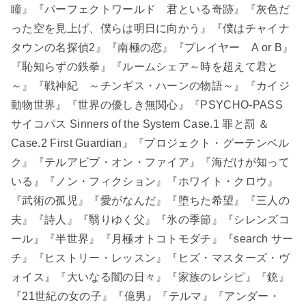
瞳』『パーフェクトワールド 君といる奇跡』『灰色だ
った空を見上げ、僕らは明日に向かう』『僕はチャイナ
タウンの名探偵2』『南極の恋』『プレイヤー A or B』
『恥知らずの鉄拳』『ルームシェア～時を超えて君と
～』『戦神紀 ～チンギス・ハーンの物語～』『カイジ
動物世界』『世界の優しき無関心』『PSYCHO-PASS
サイコパス Sinners of the System Case.1 罪と罰 ＆
Case.2 First Guardian』『プロジェクト・グーテンベル
ク』『テルアビブ・オン・ファイア』『海だけが知って
いる』『ノン・フィクション』『ホワイト・クロウ』
『武術の孤児』『愛がなんだ』『堕ちた希望』『三人の
夫』『詩人』『翳りゆく父』『氷の季節』『シレンズコ
ール』『半世界』『月極オトコトモダチ』『search サー
チ』『ヒストリー・レッスン』『ヒズ・マスターズ・ヴ
ォイス』『大いなる闇の日々』『家族のレシピ』『銃』
『21世紀の女の子』『億男』『テルマ』『アンダー・