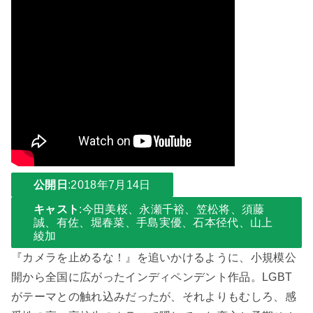
公開日
:2018年7月14日
キャスト
:今田美桜、永瀬千裕、笠松将、須藤
誠、有佐、堀春菜、手島実優、石本径代、山上
綾加
『カメラを止めるな！』を追いかけるように、小規模公
開から全国に広がったインディペンデント作品。LGBT
がテーマとの触れ込みだったが、それよりもむしろ、感