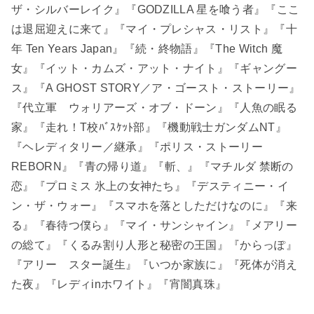
ザ・シルバーレイク』『GODZILLA 星を喰う者』『ここ
は退屈迎えに来て』『マイ・プレシャス・リスト』『十
年 Ten Years Japan』『続・終物語』『The Witch 魔
女』『イット・カムズ・アット・ナイト』『ギャングー
ス』『A GHOST STORY／ア・ゴースト・ストーリー』
『代立軍 ウォリアーズ・オブ・ドーン』『人魚の眠る
家』『走れ！T校ﾊﾞｽｹｯﾄ部』『機動戦士ガンダムNT』
『ヘレディタリー／継承』『ポリス・ストーリー
REBORN』『青の帰り道』『斬、』『マチルダ 禁断の
恋』『プロミス 氷上の女神たち』『デスティニー・イ
ン・ザ・ウォー』『スマホを落としただけなのに』『来
る』『春待つ僕ら』『マイ・サンシャイン』『メアリー
の総て』『くるみ割り人形と秘密の王国』『からっぽ』
『アリー スター誕生』『いつか家族に』『死体が消え
た夜』『レディinホワイト』『宵闇真珠』