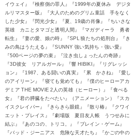
イウェイ』『検察側の罪人』『1999年の夏休み デジタ
ルリマスター版』『大人のためのグリム童話 手をなく
した少女』『閃光少女』『夏、19歳の肖像』『ちいさな
英雄 カニとタマゴと透明人間』『マガディーラ 勇者
転生』『妻の愛、娘の時』『SPL 狼たちの処刑台』『き
みの鳥はうたえる』『SUNNY 強い気持ち・強い愛』
『500ページの夢の束』『泣き虫しょったんの奇跡』
『3D彼女 リアルガール』『響 HIBIKI』『リグレッシ
ョン』『1987、ある闘いの真実』『累 かさね』『愛し
のアイリーン』『寝ても覚めても』『僕のヒーローアカ
デミア THE MOVIE 2人の英雄（ヒーロー）』『食べる
女』『君の膵臓をたべたい』（アニメーション）『スカ
イスクレイパー』『きらきら眼鏡』『散り椿』『クワイ
エット・プレイス』『劇場版 夏目友人帳 うつせみに
結ぶ』『あのコの、トリコ。』『ブレイン・ゲーム』
『バッド・ジーニアス 危険な天才たち』『かごの中の