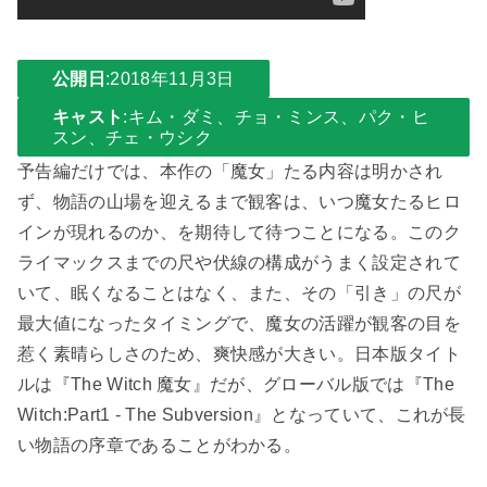
公開日
:2018年11月3日
キャスト
:
キム・ダミ、チョ・ミンス、パク・ヒ
スン、チェ・ウシク
予告編だけでは、本作の「魔女」たる内容は明かされ
ず、物語の山場を迎えるまで観客は、いつ魔女たるヒロ
インが現れるのか、を期待して待つことになる。このク
ライマックスまでの尺や伏線の構成がうまく設定されて
いて、眠くなることはなく、また、その「引き」の尺が
最大値になったタイミングで、魔女の活躍が観客の目を
惹く素晴らしさのため、爽快感が大きい。日本版タイト
ルは『The Witch 魔女』だが、グローバル版では『The
Witch:Part1 - The Subversion』となっていて、これが長
い物語の序章であることがわかる。