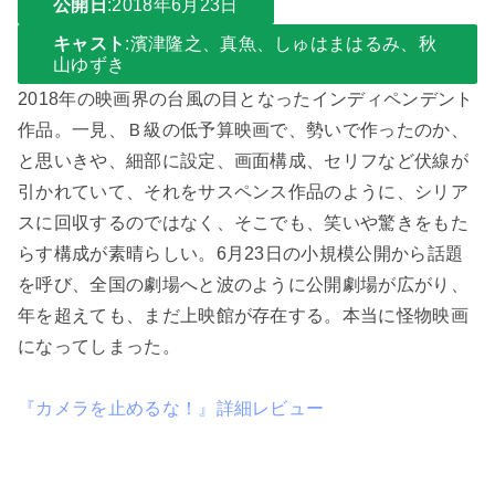
公開日
:2018年6月23日
キャスト
:濱津隆之、真魚、しゅはまはるみ、秋
山ゆずき
2018年の映画界の台風の目となったインディペンデント
作品。一見、Ｂ級の低予算映画で、勢いで作ったのか、
と思いきや、細部に設定、画面構成、セリフなど伏線が
引かれていて、それをサスペンス作品のように、シリア
スに回収するのではなく、そこでも、笑いや驚きをもた
らす構成が素晴らしい。6月23日の小規模公開から話題
を呼び、全国の劇場へと波のように公開劇場が広がり、
年を超えても、まだ上映館が存在する。本当に怪物映画
になってしまった。
『カメラを止めるな！』詳細レビュー