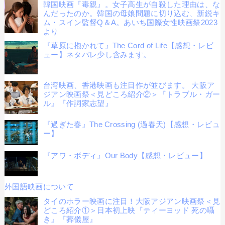
韓国映画『毒親』。女子高生が自殺した理由は、な
んだったのか。韓国の母娘問題に切り込む、新鋭キ
ム・スイン監督Q＆A。あいち国際女性映画祭2023
より
『草原に抱かれて』The Cord of Life【感想・レビ
ュー】ネタバレ少し含みます。
台湾映画、香港映画も注目作が並びます。 大阪ア
ジアン映画祭＜見どころ紹介②＞『トラブル・ガー
ル』『作詞家志望』
『過ぎた春』The Crossing (過春天)【感想・レビュ
ー】
『アワ・ボディ』Our Body【感想・レビュー】
外国語映画について
タイのホラー映画に注目！大阪アジアン映画祭＜見
どころ紹介①＞日本初上映『ティーヨッド 死の囁
き』『葬儀屋』