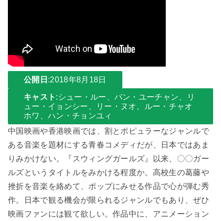
公開日
:2018年8月18日
キャスト
:シュー・ルー、パン・ユーチャン、リ
ュー・イョンシー、リー・ヌオ、ルー・チャオ
ホワ、ハン・チョンユィ
中国映画や香港映画では、割とポピュラーなジャンルで
ある音楽を題材にする青春コメディだが、日本ではあま
りみかけない。『スウィングガールズ』以来、〇〇ガー
ルズというタイトルをみかける程度か。高校生の葛藤や
挫折を音楽を絡めて、ポップにみせる作品で心が弾む秀
作。日本で観る機会が限られるジャンルでもあり、ぜひ
映画ファンには観て欲しい。作品中に、アニメーション