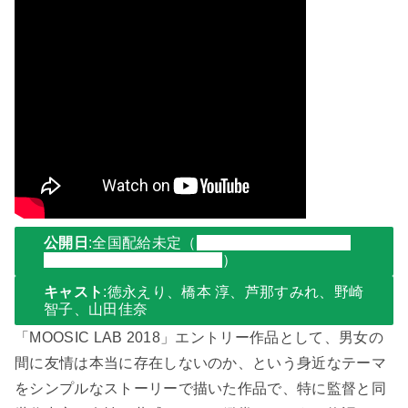
公開日
:全国配給未定
（
第31回 東京国際映画祭
日本映画スプラッシュ部門
）
キャスト
:徳永えり、橋本 淳、芦那すみれ、野崎
智子、山田佳奈
「MOOSIC LAB 2018」エントリー作品として、男女の
間に友情は本当に存在しないのか、という身近なテーマ
をシンプルなストーリーで描いた作品で、特に監督と同