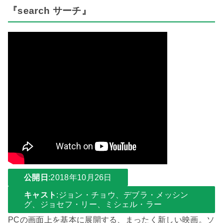
『search サーチ』
公開日
:2018年10月26日
キャスト
:ジョン・チョウ、デブラ・メッシン
グ、ジョセフ・リー、ミシェル・ラー
PCの画面上を基本に展開する、まったく新しい映画。ソ