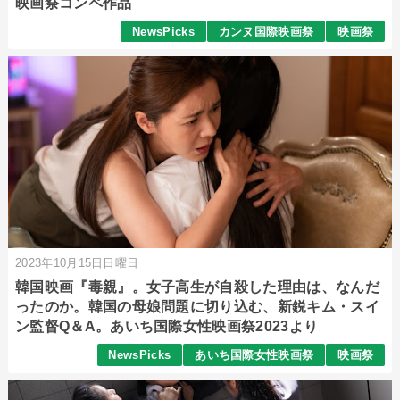
映画祭コンペ作品
NewsPicks
カンヌ国際映画祭
映画祭
2023年10月15日日曜日
韓国映画『毒親』。女子高生が自殺した理由は、なんだ
ったのか。韓国の母娘問題に切り込む、新鋭キム・スイ
ン監督Q＆A。あいち国際女性映画祭2023より
NewsPicks
あいち国際女性映画祭
映画祭