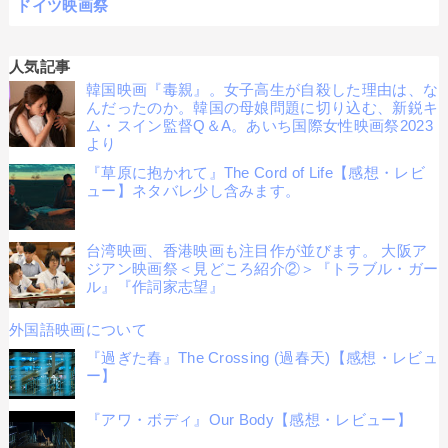
ドイツ映画祭
人気記事
韓国映画『毒親』。女子高生が自殺した理由は、な
んだったのか。韓国の母娘問題に切り込む、新鋭キ
ム・スイン監督Q＆A。あいち国際女性映画祭2023
より
『草原に抱かれて』The Cord of Life【感想・レビ
ュー】ネタバレ少し含みます。
台湾映画、香港映画も注目作が並びます。 大阪ア
ジアン映画祭＜見どころ紹介②＞『トラブル・ガー
ル』『作詞家志望』
外国語映画について
『過ぎた春』The Crossing (過春天)【感想・レビュ
ー】
『アワ・ボディ』Our Body【感想・レビュー】