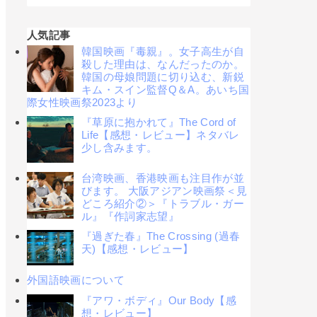
人気記事
韓国映画『毒親』。女子高生が自
殺した理由は、なんだったのか。
韓国の母娘問題に切り込む、新鋭
キム・スイン監督Q＆A。あいち国
際女性映画祭2023より
『草原に抱かれて』The Cord of
Life【感想・レビュー】ネタバレ
少し含みます。
台湾映画、香港映画も注目作が並
びます。 大阪アジアン映画祭＜見
どころ紹介②＞『トラブル・ガー
ル』『作詞家志望』
『過ぎた春』The Crossing (過春
天)【感想・レビュー】
外国語映画について
『アワ・ボディ』Our Body【感
想・レビュー】