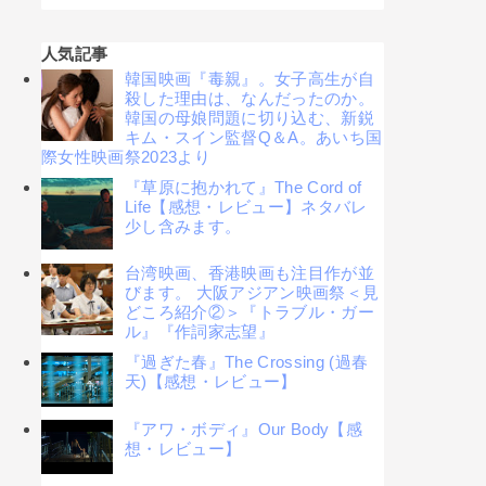
人気記事
韓国映画『毒親』。女子高生が自
殺した理由は、なんだったのか。
韓国の母娘問題に切り込む、新鋭
キム・スイン監督Q＆A。あいち国
際女性映画祭2023より
『草原に抱かれて』The Cord of
Life【感想・レビュー】ネタバレ
少し含みます。
台湾映画、香港映画も注目作が並
びます。 大阪アジアン映画祭＜見
どころ紹介②＞『トラブル・ガー
ル』『作詞家志望』
『過ぎた春』The Crossing (過春
天)【感想・レビュー】
『アワ・ボディ』Our Body【感
想・レビュー】